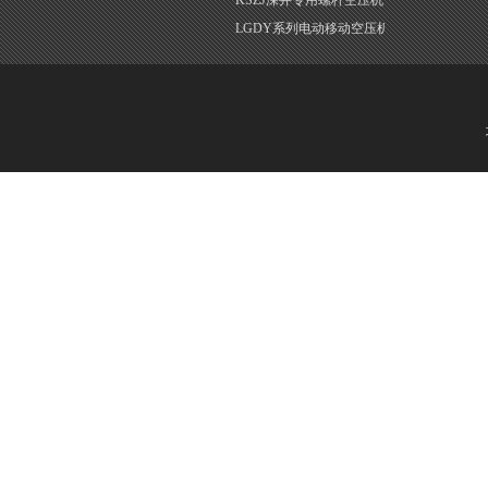
KSZJ深井专用螺杆空压机
LGDY系列电动移动空压机
版权所有@