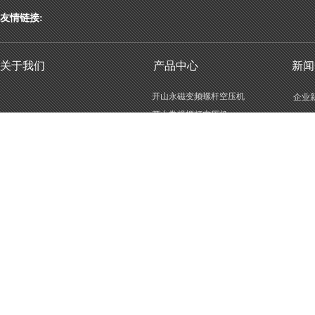
友情链接:
关于我们
产品中心
新闻
开山永磁变频螺杆空压机
企业
开山常规螺杆空压机
行业
开山低压螺杆空压机
空压机后处理设备
激光切割空压机
MLGF/KM防爆空压机
LGCY二级压缩螺杆空压机
LGCY单级压缩螺杆空压机
KSCY系列柴油移动空压机
KSZJ深井专用螺杆空压机
LGDY系列电动移动空压机