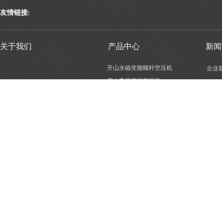
友情链接:
关于我们
产品中心
新闻
开山永磁变频螺杆空压机
企业
开山常规螺杆空压机
行业
开山低压螺杆空压机
空压机后处理设备
激光切割空压机
MLGF/KM防爆空压机
LGCY二级压缩螺杆空压机
LGCY单级压缩螺杆空压机
KSCY系列柴油移动空压机
KSZJ深井专用螺杆空压机
LGDY系列电动移动空压机