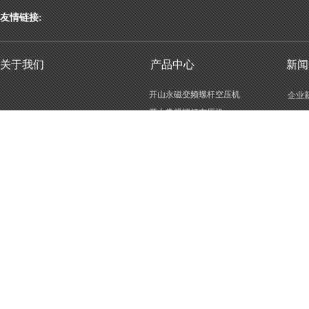
友情链接:
关于我们
产品中心
新闻
开山永磁变频螺杆空压机
企业
开山常规螺杆空压机
行业
开山低压螺杆空压机
空压机后处理设备
激光切割空压机
MLGF/KM防爆空压机
LGCY二级压缩螺杆空压机
LGCY单级压缩螺杆空压机
KSCY系列柴油移动空压机
KSZJ深井专用螺杆空压机
LGDY系列电动移动空压机