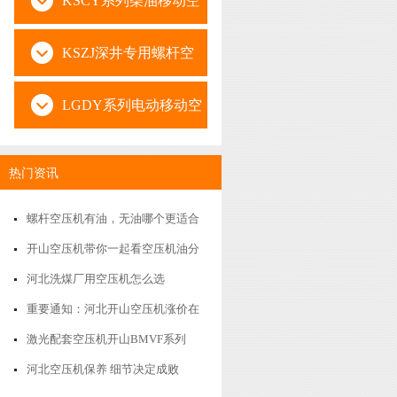
KSCY系列柴油移动空
压机
KSZJ深井专用螺杆空
压机
LGDY系列电动移动空
压机
热门资讯
螺杆空压机有油，无油哪个更适合
你
开山空压机带你一起看空压机油分
烧毁8大理由及防护措施
河北洗煤厂用空压机怎么选
重要通知：河北开山空压机涨价在
即，欲购从速
激光配套空压机开山BMVF系列
河北空压机保养 细节决定成败